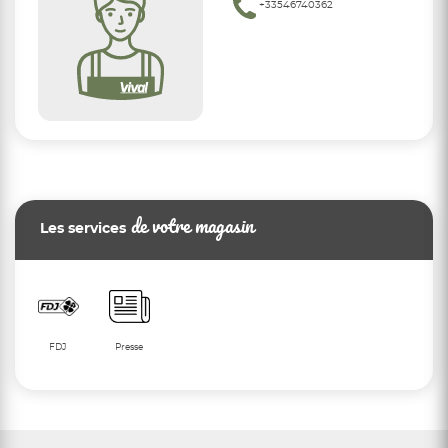
+33546740362
de votre magasin
Les services
FDJ
Presse