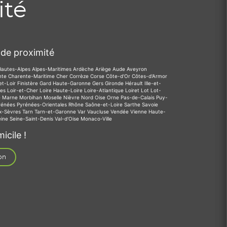
ité
de proximité
Hautes-Alpes
Alpes-Maritimes
Ardèche
Ariège
Aude
Aveyron
nte
Charente-Maritime
Cher
Corrèze
Corse
Côte-d'Or
Côtes-d'Armor
et-Loir
Finistère
Gard
Haute-Garonne
Gers
Gironde
Hérault
Ille-et-
des
Loir-et-Cher
Loire
Haute-Loire
Loire-Atlantique
Loiret
Lot
Lot-
e
Marne
Morbihan
Moselle
Nièvre
Nord
Oise
Orne
Pas-de-Calais
Puy-
rénées
Pyrénées-Orientales
Rhône
Saône-et-Loire
Sarthe
Savoie
x-Sèvres
Tarn
Tarn-et-Garonne
Var
Vaucluse
Vendée
Vienne
Haute-
eine
Seine-Saint-Denis
Val-d'Oise
Monaco-Ville
icile !
on