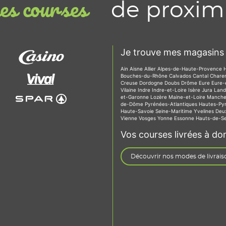
de proxim
s courses
Je trouve mes magasins 
Ain
Aisne
Allier
Alpes-de-Haute-Provence
Bouches-du-Rhône
Calvados
Cantal
Chare
Creuse
Dordogne
Doubs
Drôme
Eure
Eure-
Vilaine
Indre
Indre-et-Loire
Isère
Jura
Lan
et-Garonne
Lozère
Maine-et-Loire
Manch
de-Dôme
Pyrénées-Atlantiques
Hautes-Py
Haute-Savoie
Seine-Maritime
Yvelines
Deu
Vienne
Vosges
Yonne
Essonne
Hauts-de-S
Vos courses livrées à dom
Découvrir nos modes de livrais