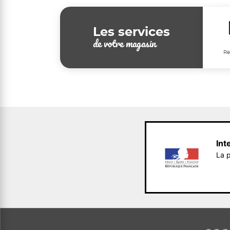
Les services
de votre magasin
Re
Int
La p