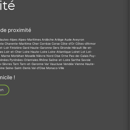
ité
de proximité
Hautes-Alpes
Alpes-Maritimes
Ardèche
Ariège
Aude
Aveyron
nte
Charente-Maritime
Cher
Corrèze
Corse
Côte-d'Or
Côtes-d'Armor
et-Loir
Finistère
Gard
Haute-Garonne
Gers
Gironde
Hérault
Ille-et-
des
Loir-et-Cher
Loire
Haute-Loire
Loire-Atlantique
Loiret
Lot
Lot-
e
Marne
Morbihan
Moselle
Nièvre
Nord
Oise
Orne
Pas-de-Calais
Puy-
rénées
Pyrénées-Orientales
Rhône
Saône-et-Loire
Sarthe
Savoie
x-Sèvres
Tarn
Tarn-et-Garonne
Var
Vaucluse
Vendée
Vienne
Haute-
eine
Seine-Saint-Denis
Val-d'Oise
Monaco-Ville
icile !
on