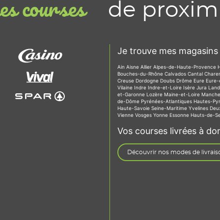
de proxim
s courses
Je trouve mes magasins 
Ain
Aisne
Allier
Alpes-de-Haute-Provence
Bouches-du-Rhône
Calvados
Cantal
Chare
Creuse
Dordogne
Doubs
Drôme
Eure
Eure-
Vilaine
Indre
Indre-et-Loire
Isère
Jura
Lan
et-Garonne
Lozère
Maine-et-Loire
Manch
de-Dôme
Pyrénées-Atlantiques
Hautes-Py
Haute-Savoie
Seine-Maritime
Yvelines
Deu
Vienne
Vosges
Yonne
Essonne
Hauts-de-S
Vos courses livrées à dom
Découvrir nos modes de livrais