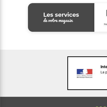
Les services
de votre magasin
Re
Int
La p