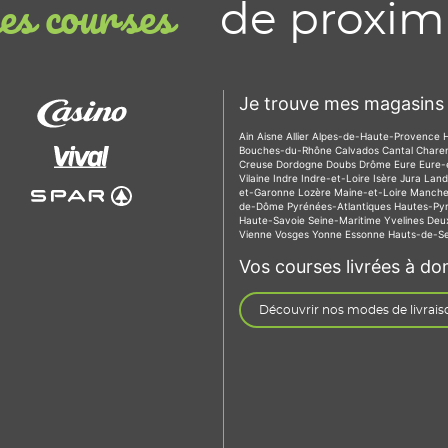
de proxim
s courses
Je trouve mes magasins 
Ain
Aisne
Allier
Alpes-de-Haute-Provence
Bouches-du-Rhône
Calvados
Cantal
Chare
Creuse
Dordogne
Doubs
Drôme
Eure
Eure-
Vilaine
Indre
Indre-et-Loire
Isère
Jura
Lan
et-Garonne
Lozère
Maine-et-Loire
Manch
de-Dôme
Pyrénées-Atlantiques
Hautes-Py
Haute-Savoie
Seine-Maritime
Yvelines
Deu
Vienne
Vosges
Yonne
Essonne
Hauts-de-S
Vos courses livrées à dom
Découvrir nos modes de livrais