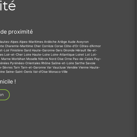
ité
de proximité
Hautes-Alpes
Alpes-Maritimes
Ardèche
Ariège
Aude
Aveyron
nte
Charente-Maritime
Cher
Corrèze
Corse
Côte-d'Or
Côtes-d'Armor
et-Loir
Finistère
Gard
Haute-Garonne
Gers
Gironde
Hérault
Ille-et-
des
Loir-et-Cher
Loire
Haute-Loire
Loire-Atlantique
Loiret
Lot
Lot-
e
Marne
Morbihan
Moselle
Nièvre
Nord
Oise
Orne
Pas-de-Calais
Puy-
rénées
Pyrénées-Orientales
Rhône
Saône-et-Loire
Sarthe
Savoie
x-Sèvres
Tarn
Tarn-et-Garonne
Var
Vaucluse
Vendée
Vienne
Haute-
eine
Seine-Saint-Denis
Val-d'Oise
Monaco-Ville
icile !
on