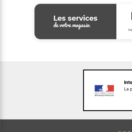
Les services
de votre magasin
Re
Int
La p