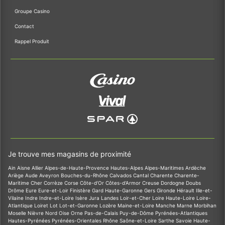
Groupe Casino
Contact
Rappel Produit
Je trouve mes magasins de proximité
Ain
Aisne
Allier
Alpes-de-Haute-Provence
Hautes-Alpes
Alpes-Maritimes
Ardèche
Ariège
Aude
Aveyron
Bouches-du-Rhône
Calvados
Cantal
Charente
Charente-
Maritime
Cher
Corrèze
Corse
Côte-d'Or
Côtes-d'Armor
Creuse
Dordogne
Doubs
Drôme
Eure
Eure-et-Loir
Finistère
Gard
Haute-Garonne
Gers
Gironde
Hérault
Ille-et-
Vilaine
Indre
Indre-et-Loire
Isère
Jura
Landes
Loir-et-Cher
Loire
Haute-Loire
Loire-
Atlantique
Loiret
Lot
Lot-et-Garonne
Lozère
Maine-et-Loire
Manche
Marne
Morbihan
Moselle
Nièvre
Nord
Oise
Orne
Pas-de-Calais
Puy-de-Dôme
Pyrénées-Atlantiques
Hautes-Pyrénées
Pyrénées-Orientales
Rhône
Saône-et-Loire
Sarthe
Savoie
Haute-