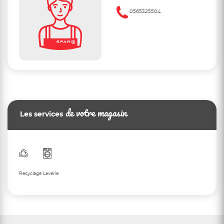
0565325504
de votre magasin
Les services
Recyclage
Laverie