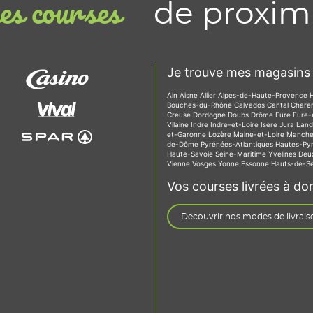
de proxim
s courses
Je trouve mes magasins 
Ain
Aisne
Allier
Alpes-de-Haute-Provence
Bouches-du-Rhône
Calvados
Cantal
Chare
Creuse
Dordogne
Doubs
Drôme
Eure
Eure-
Vilaine
Indre
Indre-et-Loire
Isère
Jura
Lan
et-Garonne
Lozère
Maine-et-Loire
Manch
de-Dôme
Pyrénées-Atlantiques
Hautes-Py
Haute-Savoie
Seine-Maritime
Yvelines
Deu
Vienne
Vosges
Yonne
Essonne
Hauts-de-S
Vos courses livrées à dom
Découvrir nos modes de livrais