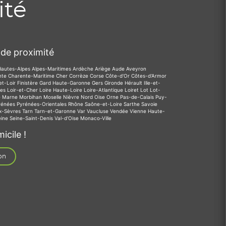
ité
de proximité
Hautes-Alpes
Alpes-Maritimes
Ardèche
Ariège
Aude
Aveyron
nte
Charente-Maritime
Cher
Corrèze
Corse
Côte-d'Or
Côtes-d'Armor
et-Loir
Finistère
Gard
Haute-Garonne
Gers
Gironde
Hérault
Ille-et-
des
Loir-et-Cher
Loire
Haute-Loire
Loire-Atlantique
Loiret
Lot
Lot-
e
Marne
Morbihan
Moselle
Nièvre
Nord
Oise
Orne
Pas-de-Calais
Puy-
rénées
Pyrénées-Orientales
Rhône
Saône-et-Loire
Sarthe
Savoie
x-Sèvres
Tarn
Tarn-et-Garonne
Var
Vaucluse
Vendée
Vienne
Haute-
eine
Seine-Saint-Denis
Val-d'Oise
Monaco-Ville
icile !
on