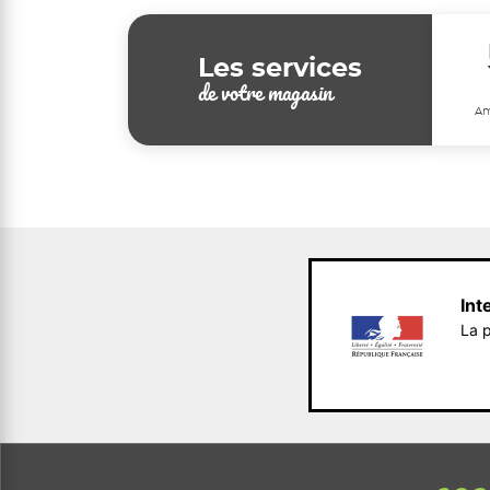
Les services
de votre magasin
Am
Int
La p