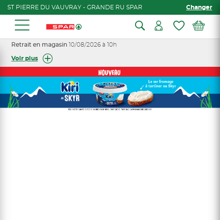
ST PIERRE DU VAUVRAY - GRANDE RU SPAR
Changer
Retrait en magasin
10/08/2026 à 10h
Voir plus