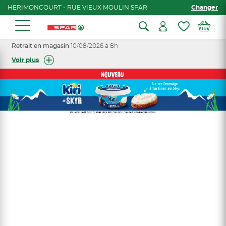
HERIMONCOURT - RUE VIEUX MOULIN SPAR
Changer
Retrait en magasin
10/08/2026 à 8h
Voir plus