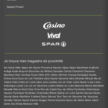
Rappel Produit
Je trouve mes magasins de proximité
Ain
Aisne
Allier
Alpes-de-Haute-Provence
Hautes-Alpes
Alpes-Maritimes
Ardèche
Ariège
Aude
Aveyron
Bouches-du-Rhône
Calvados
Cantal
Charente
Charente-
Maritime
Cher
Corrèze
Corse
Côte-d'Or
Côtes-d'Armor
Creuse
Dordogne
Doubs
Drôme
Eure
Eure-et-Loir
Finistère
Gard
Haute-Garonne
Gers
Gironde
Hérault
Ille-et-
Vilaine
Indre
Indre-et-Loire
Isère
Jura
Landes
Loir-et-Cher
Loire
Haute-Loire
Loire-
Atlantique
Loiret
Lot
Lot-et-Garonne
Lozère
Maine-et-Loire
Manche
Marne
Morbihan
Moselle
Nièvre
Nord
Oise
Orne
Pas-de-Calais
Puy-de-Dôme
Pyrénées-Atlantiques
Hautes-Pyrénées
Pyrénées-Orientales
Rhône
Saône-et-Loire
Sarthe
Savoie
Haute-
Savoie
Seine-Maritime
Yvelines
Deux-Sèvres
Tarn
Tarn-et-Garonne
Var
Vaucluse
Vendée
Vienne
Haute-Vienne
Vosges
Yonne
Essonne
Hauts-de-Seine
Seine-Saint-
Denis
Val-d'Oise
Monaco-Ville