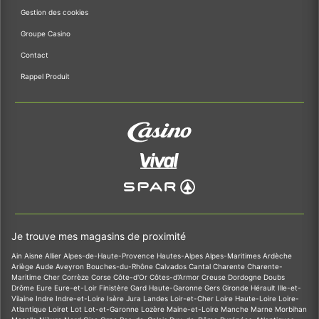
Gestion des cookies
Groupe Casino
Contact
Rappel Produit
Je trouve mes magasins de proximité
Ain
Aisne
Allier
Alpes-de-Haute-Provence
Hautes-Alpes
Alpes-Maritimes
Ardèche
Ariège
Aude
Aveyron
Bouches-du-Rhône
Calvados
Cantal
Charente
Charente-
Maritime
Cher
Corrèze
Corse
Côte-d'Or
Côtes-d'Armor
Creuse
Dordogne
Doubs
Drôme
Eure
Eure-et-Loir
Finistère
Gard
Haute-Garonne
Gers
Gironde
Hérault
Ille-et-
Vilaine
Indre
Indre-et-Loire
Isère
Jura
Landes
Loir-et-Cher
Loire
Haute-Loire
Loire-
Atlantique
Loiret
Lot
Lot-et-Garonne
Lozère
Maine-et-Loire
Manche
Marne
Morbihan