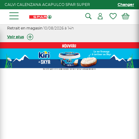
CALVI CALENZANA ACAPULCO SPAR SUPER
Changer
Retrait en magasin
10/08/2026 à 14h
Voir plus