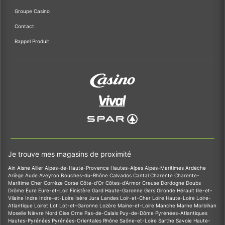
Groupe Casino
Contact
Rappel Produit
Je trouve mes magasins de proximité
Ain
Aisne
Allier
Alpes-de-Haute-Provence
Hautes-Alpes
Alpes-Maritimes
Ardèche
Ariège
Aude
Aveyron
Bouches-du-Rhône
Calvados
Cantal
Charente
Charente-
Maritime
Cher
Corrèze
Corse
Côte-d'Or
Côtes-d'Armor
Creuse
Dordogne
Doubs
Drôme
Eure
Eure-et-Loir
Finistère
Gard
Haute-Garonne
Gers
Gironde
Hérault
Ille-et-
Vilaine
Indre
Indre-et-Loire
Isère
Jura
Landes
Loir-et-Cher
Loire
Haute-Loire
Loire-
Atlantique
Loiret
Lot
Lot-et-Garonne
Lozère
Maine-et-Loire
Manche
Marne
Morbihan
Moselle
Nièvre
Nord
Oise
Orne
Pas-de-Calais
Puy-de-Dôme
Pyrénées-Atlantiques
Hautes-Pyrénées
Pyrénées-Orientales
Rhône
Saône-et-Loire
Sarthe
Savoie
Haute-