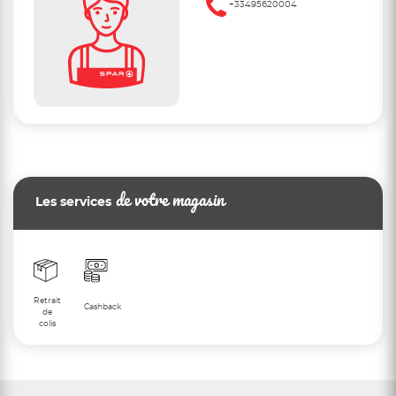
+33495620004
de votre magasin
Les services
Retrait
Cashback
de
colis