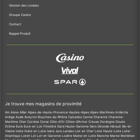
Gestion des cookies
Groupe Casino
Contact
Rappel Produit
Je trouve mes magasins de proximité
Ain
Aisne
Allier
Alpes-de-Haute-Provence
Hautes-Alpes
Alpes-Maritimes
Ardèche
Ariège
Aude
Aveyron
Bouches-du-Rhône
Calvados
Cantal
Charente
Charente-
Maritime
Cher
Corrèze
Corse
Côte-d'Or
Côtes-d'Armor
Creuse
Dordogne
Doubs
Drôme
Eure
Eure-et-Loir
Finistère
Gard
Haute-Garonne
Gers
Gironde
Hérault
Ille-et-
Vilaine
Indre
Indre-et-Loire
Isère
Jura
Landes
Loir-et-Cher
Loire
Haute-Loire
Loire-
Atlantique
Loiret
Lot
Lot-et-Garonne
Lozère
Maine-et-Loire
Manche
Marne
Morbihan