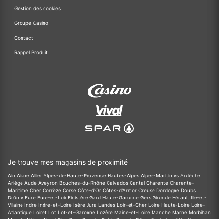
Gestion des cookies
Groupe Casino
Contact
Rappel Produit
Je trouve mes magasins de proximité
Ain
Aisne
Allier
Alpes-de-Haute-Provence
Hautes-Alpes
Alpes-Maritimes
Ardèche
Ariège
Aude
Aveyron
Bouches-du-Rhône
Calvados
Cantal
Charente
Charente-
Maritime
Cher
Corrèze
Corse
Côte-d'Or
Côtes-d'Armor
Creuse
Dordogne
Doubs
Drôme
Eure
Eure-et-Loir
Finistère
Gard
Haute-Garonne
Gers
Gironde
Hérault
Ille-et-
Vilaine
Indre
Indre-et-Loire
Isère
Jura
Landes
Loir-et-Cher
Loire
Haute-Loire
Loire-
Atlantique
Loiret
Lot
Lot-et-Garonne
Lozère
Maine-et-Loire
Manche
Marne
Morbihan