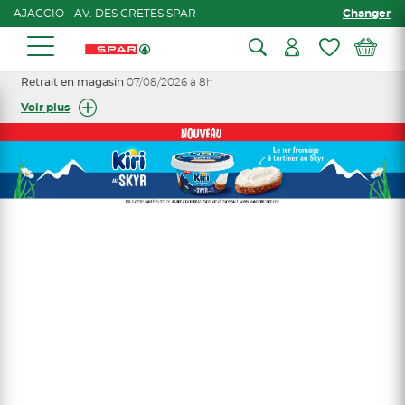
AJACCIO - AV. DES CRETES SPAR
Changer
Retrait en magasin
07/08/2026 à 8h
Voir plus