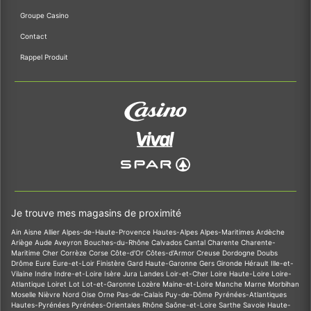
Groupe Casino
Contact
Rappel Produit
Je trouve mes magasins de proximité
Ain
Aisne
Allier
Alpes-de-Haute-Provence
Hautes-Alpes
Alpes-Maritimes
Ardèche
Ariège
Aude
Aveyron
Bouches-du-Rhône
Calvados
Cantal
Charente
Charente-
Maritime
Cher
Corrèze
Corse
Côte-d'Or
Côtes-d'Armor
Creuse
Dordogne
Doubs
Drôme
Eure
Eure-et-Loir
Finistère
Gard
Haute-Garonne
Gers
Gironde
Hérault
Ille-et-
Vilaine
Indre
Indre-et-Loire
Isère
Jura
Landes
Loir-et-Cher
Loire
Haute-Loire
Loire-
Atlantique
Loiret
Lot
Lot-et-Garonne
Lozère
Maine-et-Loire
Manche
Marne
Morbihan
Moselle
Nièvre
Nord
Oise
Orne
Pas-de-Calais
Puy-de-Dôme
Pyrénées-Atlantiques
Hautes-Pyrénées
Pyrénées-Orientales
Rhône
Saône-et-Loire
Sarthe
Savoie
Haute-