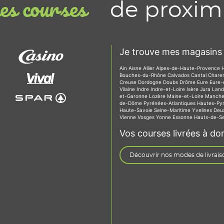
de proxim
s courses
Je trouve mes magasins 
Ain
Aisne
Allier
Alpes-de-Haute-Provence
Bouches-du-Rhône
Calvados
Cantal
Chare
Creuse
Dordogne
Doubs
Drôme
Eure
Eure-
Vilaine
Indre
Indre-et-Loire
Isère
Jura
Lan
et-Garonne
Lozère
Maine-et-Loire
Manch
de-Dôme
Pyrénées-Atlantiques
Hautes-Py
Haute-Savoie
Seine-Maritime
Yvelines
Deu
Vienne
Vosges
Yonne
Essonne
Hauts-de-S
Vos courses livrées à dom
Découvrir nos modes de livrais