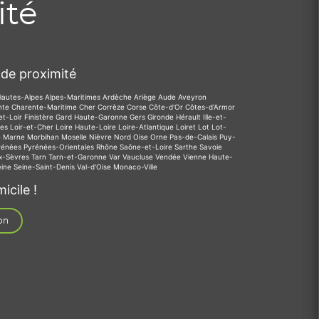
ité
de proximité
Hautes-Alpes
Alpes-Maritimes
Ardèche
Ariège
Aude
Aveyron
nte
Charente-Maritime
Cher
Corrèze
Corse
Côte-d'Or
Côtes-d'Armor
et-Loir
Finistère
Gard
Haute-Garonne
Gers
Gironde
Hérault
Ille-et-
des
Loir-et-Cher
Loire
Haute-Loire
Loire-Atlantique
Loiret
Lot
Lot-
e
Marne
Morbihan
Moselle
Nièvre
Nord
Oise
Orne
Pas-de-Calais
Puy-
rénées
Pyrénées-Orientales
Rhône
Saône-et-Loire
Sarthe
Savoie
x-Sèvres
Tarn
Tarn-et-Garonne
Var
Vaucluse
Vendée
Vienne
Haute-
eine
Seine-Saint-Denis
Val-d'Oise
Monaco-Ville
icile !
on