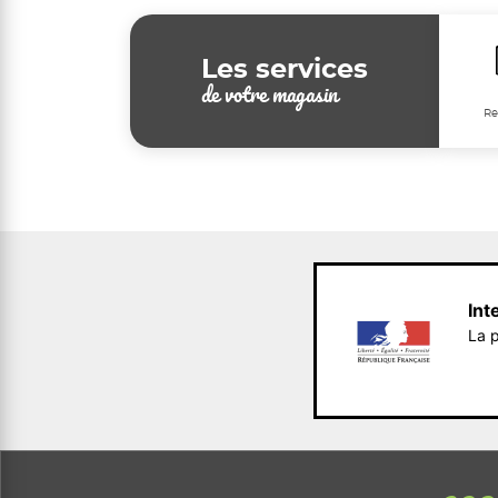
Les services
de votre magasin
Re
Int
La p