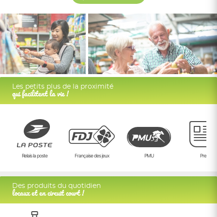
Les petits plus de la proximité
qui facilitent la vie !
Relais la poste
Française des jeux
PMU
Presse
Des produits du quotidien
locaux et en circuit court !