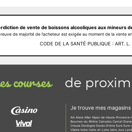
erdiction de vente de boissons alcooliques aux mineurs d
reuve de majorité de l’acheteur est exigée au moment de la vente en
CODE DE LA SANTÉ PUBLIQUE : ART. L. 3
de proxim
s courses
Je trouve mes magasins 
Ain
Aisne
Allier
Alpes-de-Haute-Provence
Bouches-du-Rhône
Calvados
Cantal
Chare
Creuse
Dordogne
Doubs
Drôme
Eure
Eure-
Vilaine
Indre
Indre-et-Loire
Isère
Jura
Lan