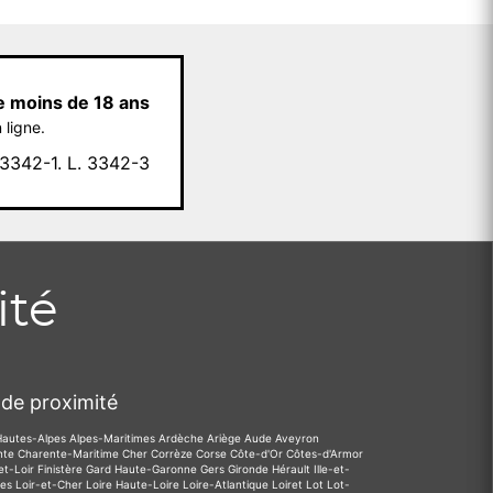
e moins de 18 ans
 ligne.
342-1. L. 3342-3
ité
de proximité
Hautes-Alpes
Alpes-Maritimes
Ardèche
Ariège
Aude
Aveyron
nte
Charente-Maritime
Cher
Corrèze
Corse
Côte-d'Or
Côtes-d'Armor
et-Loir
Finistère
Gard
Haute-Garonne
Gers
Gironde
Hérault
Ille-et-
des
Loir-et-Cher
Loire
Haute-Loire
Loire-Atlantique
Loiret
Lot
Lot-