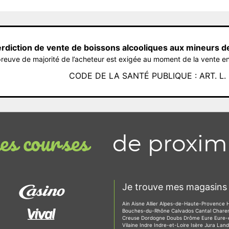
erdiction de vente de boissons alcooliques aux mineurs d
reuve de majorité de l’acheteur est exigée au moment de la vente en
CODE DE LA SANTÉ PUBLIQUE : ART. L. 3
de proxim
s courses
Je trouve mes magasins 
Ain
Aisne
Allier
Alpes-de-Haute-Provence
Bouches-du-Rhône
Calvados
Cantal
Chare
Creuse
Dordogne
Doubs
Drôme
Eure
Eure-
Vilaine
Indre
Indre-et-Loire
Isère
Jura
Lan