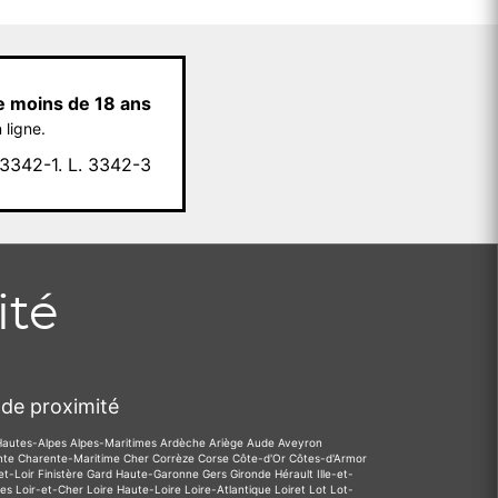
e moins de 18 ans
 ligne.
342-1. L. 3342-3
ité
de proximité
Hautes-Alpes
Alpes-Maritimes
Ardèche
Ariège
Aude
Aveyron
nte
Charente-Maritime
Cher
Corrèze
Corse
Côte-d'Or
Côtes-d'Armor
et-Loir
Finistère
Gard
Haute-Garonne
Gers
Gironde
Hérault
Ille-et-
des
Loir-et-Cher
Loire
Haute-Loire
Loire-Atlantique
Loiret
Lot
Lot-