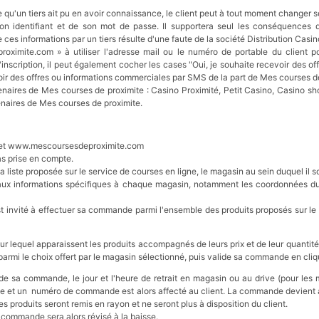
e qu'un tiers ait pu en avoir connaissance, le client peut à tout moment changer 
son identifiant et de son mot de passe. Il supportera seul les conséquences d'
es informations par un tiers résulte d'une faute de la société Distribution Casin
oximite.com » à utiliser l'adresse mail ou le numéro de portable du client 
inscription, il peut également cocher les cases "Oui, je souhaite recevoir des of
ir des offres ou informations commerciales par SMS de la part de Mes courses de 
enaires de Mes courses de proximite : Casino Proximité, Petit Casino, Casino sho
naires de Mes courses de proximite.
rnet www.mescoursesdeproximite.com
s prise en compte.
a liste proposée sur le service de courses en ligne, le magasin au sein duquel il 
 aux informations spécifiques à chaque magasin, notamment les coordonnées du
invité à effectuer sa commande parmi l'ensemble des produits proposés sur le ca
ur lequel apparaissent les produits accompagnés de leurs prix et de leur quantité.
s parmi le choix offert par le magasin sélectionné, puis valide sa commande en cliq
de sa commande, le jour et l'heure de retrait en magasin ou au drive (pour les 
 et un numéro de commande est alors affecté au client. La commande devient alor
s produits seront remis en rayon et ne seront plus à disposition du client.
a commande sera alors révisé à la baisse.