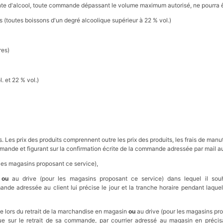
te d'alcool, toute commande dépassant le volume maximum autorisé, ne pourra êt
s (toutes boissons d'un degré alcoolique supérieur à 22 % vol.)
res)
. et 22 % vol.)
. Les prix des produits comprennent outre les prix des produits, les frais de manu
mmande et figurant sur la confirmation écrite de la commande adressée par mail au
 les magasins proposant ce service),
n
ou
au drive (pour les magasins proposant ce service) dans lequel il so
e adressée au client lui précise le jour et la tranche horaire pendant laquell
e lors du retrait de la marchandise en magasin
ou
au drive (pour les magasins pro
que sur le retrait de sa commande, par courrier adressé au magasin en préci