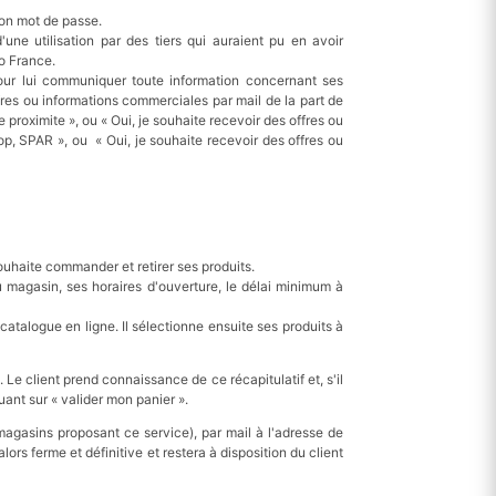
son mot de passe.
une utilisation par des tiers qui auraient pu en avoir
o France.
pour lui communiquer toute information concernant ses
fres ou informations commerciales par mail de la part de
proximite », ou « Oui, je souhaite recevoir des offres ou
p, SPAR », ou « Oui, je souhaite recevoir des offres ou
souhaite commander et retirer ses produits.
 magasin, ses horaires d'ouverture, le délai minimum à
talogue en ligne. Il sélectionne ensuite ses produits à
 Le client prend connaissance de ce récapitulatif et, s'il
uant sur « valider mon panier ».
magasins proposant ce service), par mail à l'adresse de
s ferme et définitive et restera à disposition du client