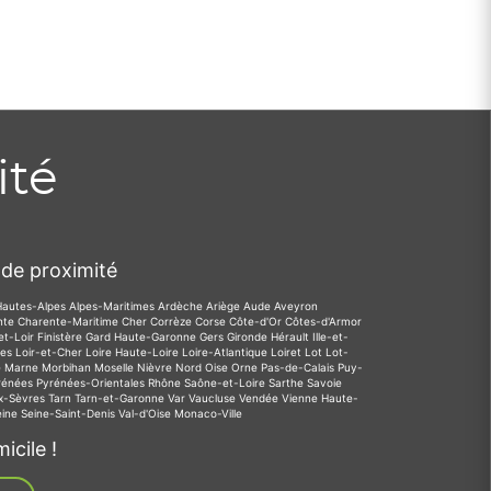
ité
de proximité
Hautes-Alpes
Alpes-Maritimes
Ardèche
Ariège
Aude
Aveyron
nte
Charente-Maritime
Cher
Corrèze
Corse
Côte-d'Or
Côtes-d'Armor
et-Loir
Finistère
Gard
Haute-Garonne
Gers
Gironde
Hérault
Ille-et-
des
Loir-et-Cher
Loire
Haute-Loire
Loire-Atlantique
Loiret
Lot
Lot-
e
Marne
Morbihan
Moselle
Nièvre
Nord
Oise
Orne
Pas-de-Calais
Puy-
rénées
Pyrénées-Orientales
Rhône
Saône-et-Loire
Sarthe
Savoie
x-Sèvres
Tarn
Tarn-et-Garonne
Var
Vaucluse
Vendée
Vienne
Haute-
eine
Seine-Saint-Denis
Val-d'Oise
Monaco-Ville
icile !