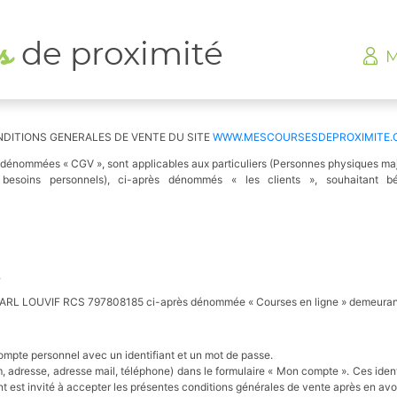
es
de proximité
M
DITIONS GENERALES DE VENTE DU SITE
WWW.MESCOURSESDEPROXIMITE.
 dénommées « CGV », sont applicables aux particuliers (Personnes physiques maje
s besoins personnels), ci-après dénommés « les clients », souhaitant b
.
iété SARL LOUVIF RCS 797808185 ci-après dénommée « Courses en ligne » demeu
ompte personnel avec un identifiant et un mot de passe.
, adresse, adresse mail, téléphone) dans le formulaire « Mon compte ». Ces ide
t est invité à accepter les présentes conditions générales de vente après en av