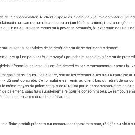
 de la consommation, le client dispose d'un délai de 7 jours à compter du jour d
délai expire un samedi, un dimanche ou un jour férié ou chômé, il est prorogé jusq
s qu'il n'ait à justifier de motifs ou à payer de pénalités, à l'exception des frais d
ur nature sont susceptibles de se détériorer ou de se périmer rapidement.
mmateur et qui ne peuvent être renvoyés pour des raisons d'hygiène ou de protecti
ciels informatiques lorsqu'ils ont été descellés par le consommateur après la liv
 au magasin dans lequel il les a retiré, soit de les expédier à ses frais à l'adresse 
ion » dûment complété. Ce formulaire est remis au client lors du retrait de sa co
nt le même moyen de paiement que celui utilisé par le consommateur lors de sa
n de paiement, sans frais supplémentaire pour le consommateur. Le remboursement
 décision du consommateur de se rétracter.
sur la fiche produit présente sur mescoursesdeproximite.com, rédigée ou visible à