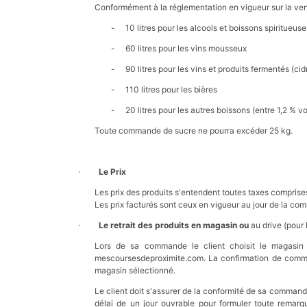
Conformément à la réglementation en vigueur sur la ven
- 10 litres pour les alcools et boissons spiritueuse
- 60 litres pour les vins mousseux
- 90 litres pour les vins et produits fermentés (cid
- 110 litres pour les bières
- 20 litres pour les autres boissons (entre 1,2 % vol
Toute commande de sucre ne pourra excéder 25 kg.
·
Le Prix
Les prix des produits s'entendent toutes taxes comprises
Les prix facturés sont ceux en vigueur au jour de la co
·
Le retrait des produits en magasin
ou
au drive (pour
Lors de sa commande le client choisit le magasi
mescoursesdeproximite.com. La confirmation de command
magasin sélectionné.
Le client doit s'assurer de la conformité de sa command
délai de un jour ouvrable pour formuler toute remar