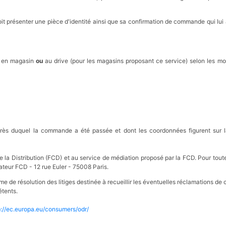
t présenter une pièce d'identité ainsi que sa confirmation de commande qui lui a 
e en magasin
ou
au drive (pour les magasins proposant ce service) selon les m
rès duquel la commande a été passée et dont les coordonnées figurent sur la
 Distribution (FCD) et au service de médiation proposé par la FCD. Pour toutes in
ateur FCD - 12 rue Euler - 75008 Paris.
de résolution des litiges destinée à recueillir les éventuelles réclamations de 
étents.
p://ec.europa.eu/consumers/odr/