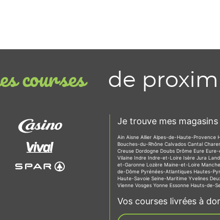
de proxim
s courses
Je trouve mes magasins 
Ain
Aisne
Allier
Alpes-de-Haute-Provence
Bouches-du-Rhône
Calvados
Cantal
Chare
Creuse
Dordogne
Doubs
Drôme
Eure
Eure-
Vilaine
Indre
Indre-et-Loire
Isère
Jura
Lan
et-Garonne
Lozère
Maine-et-Loire
Manch
de-Dôme
Pyrénées-Atlantiques
Hautes-Py
Haute-Savoie
Seine-Maritime
Yvelines
Deu
Vienne
Vosges
Yonne
Essonne
Hauts-de-S
Vos courses livrées à dom