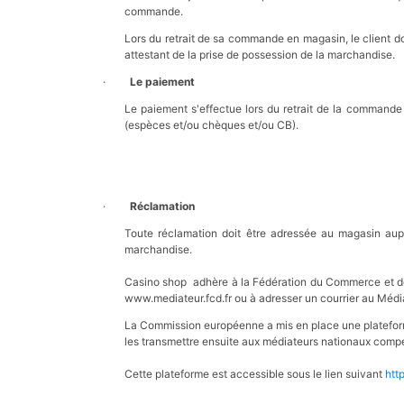
commande.
Lors du retrait de sa commande en magasin, le client doi
attestant de la prise de possession de la marchandise.
·
Le paiement
Le paiement s'effectue lors du retrait de la command
(espèces et/ou chèques et/ou CB).
·
Réclamation
Toute réclamation doit être adressée au magasin aup
marchandise.
Casino shop adhère à la Fédération du Commerce et de la
www.mediateur.fcd.fr ou à adresser un courrier au Médi
La Commission européenne a mis en place une plateforme 
les transmettre ensuite aux médiateurs nationaux comp
Cette plateforme est accessible sous le lien suivant
htt