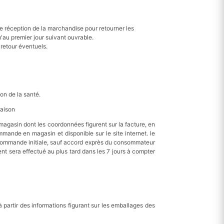
e réception de la marchandise pour retourner les
u'au premier jour suivant ouvrable.
e retour éventuels.
on de la santé.
raison
du magasin dont les coordonnées figurent sur la facture, en
mmande en magasin et disponible sur le site internet. le
 commande initiale, sauf accord exprès du consommateur
 sera effectué au plus tard dans les 7 jours à compter
 partir des informations figurant sur les emballages des