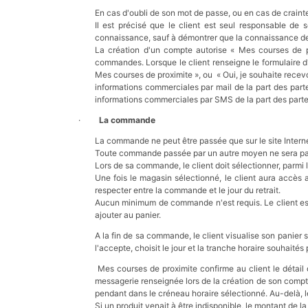
En cas d'oubli de son mot de passe, ou en cas de craint
Il est précisé que le client est seul responsable de 
connaissance, sauf à démontrer que la connaissance de c
La création d'un compte autorise « Mes courses de pr
commandes. Lorsque le client renseigne le formulaire d'
Mes courses de proximite », ou « Oui, je souhaite recevo
informations commerciales par mail de la part des part
informations commerciales par SMS de la part des parte
·
La commande
La commande ne peut être passée que sur le site Inte
Toute commande passée par un autre moyen ne sera pa
Lors de sa commande, le client doit sélectionner, parmi l
Une fois le magasin sélectionné, le client aura accès
respecter entre la commande et le jour du retrait.
Aucun minimum de commande n'est requis. Le client est 
ajouter au panier.
A la fin de sa commande, le client visualise son panier s
l'accepte, choisit le jour et la tranche horaire souhaité
Mes courses de proximite confirme au client le détail 
messagerie renseignée lors de la création de son compte
pendant dans le créneau horaire sélectionné. Au-delà, le
Si un produit venait à être indisponible, le montant de l