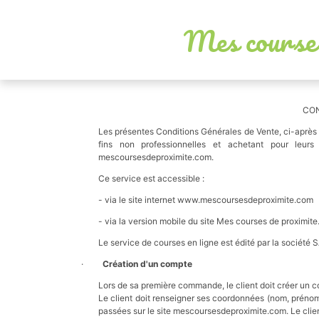
Mes cours
CON
Les présentes Conditions Générales de Vente, ci-après
fins non professionnelles et achetant pour leur
mescoursesdeproximite.com.
Ce service est accessible :
- via le site internet www.mescoursesdeproximite.com
- via la version mobile du site Mes courses de proximite
Le service de courses en ligne est édité par la soc
·
Création d'un compte
Lors de sa première commande, le client doit créer un c
Le client doit renseigner ses coordonnées (nom, prénom
passées sur le site mescoursesdeproximite.com. Le clien