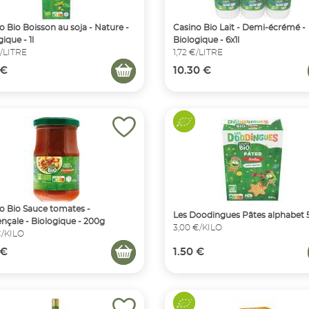
o Bio Boisson au soja - Nature -
Casino Bio Lait - Demi-écrémé -
ique - 1l
Biologique - 6x1l
€/LITRE
1,72 €/LITRE
 €
10.30 €
o Bio Sauce tomates -
Les Doodingues Pâtes alphabet
nçale - Biologique - 200g
3,00 €/KILO
€/KILO
 €
1.50 €