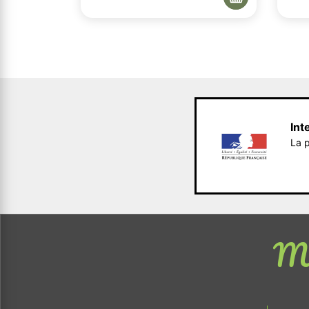
Int
La p
Me