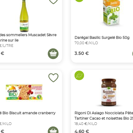
des sommeliers Muscadet Sèvre
Darégal Basilic Surgelé Bio 50g
ine sur lie
70,00 €/KILO
 €/LITRE
 €
3.50 €
é Bio Biscuit amande cranberry
Rigoni Di Asiago Nocciolata Pâte
Tartiner Cacao et noisettes Bio 
 €/KILO
18,40 €/KILO
 €
4.60 €