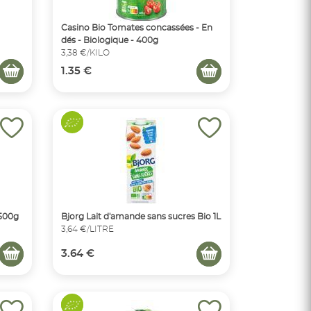
Casino Bio Tomates concassées - En
dés - Biologique - 400g
3,38 €/KILO
1.35 €
 500g
Bjorg Lait d'amande sans sucres Bio 1L
3,64 €/LITRE
3.64 €