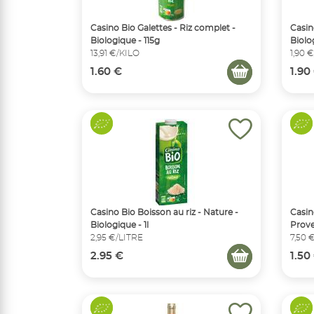
Casino Bio Galettes - Riz complet -
Casin
Biologique - 115g
Biolog
13,91 €/KILO
1,90 
1.60 €
1.90
Casino Bio Boisson au riz - Nature -
Casin
Biologique - 1l
Prove
2,95 €/LITRE
7,50 
2.95 €
1.50