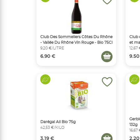
Club Des Sommeliers Côtes Du Rhône
Club 
- Vallée Du Rhône Vin Rouge - Bio 75Cl
et mar
9,20 €/LITRE
12,67
6.90 €
9.50
Gerbl
Darégal Ail Bio 75g
132g
42,53 €/KILO
16,67
3.19 €
2.20