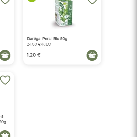
Darégal Persil Bio 50g
24,00 €/KILO
1.20 €
 à
250g