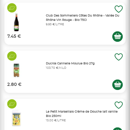
Club Des Sommeliers Côtes Du Rhône - Vallée Du
Rhône Vin Rouge - Bio 75Cl
9,93 €/LITRE
7.45 €
Ducros Cannelle Moulue Bio 27g
103,70 €/KILO
2.80 €
Le Petit Marseillais Crème de Douche lait vanille
Bio 250ml
13,00 €/LITRE