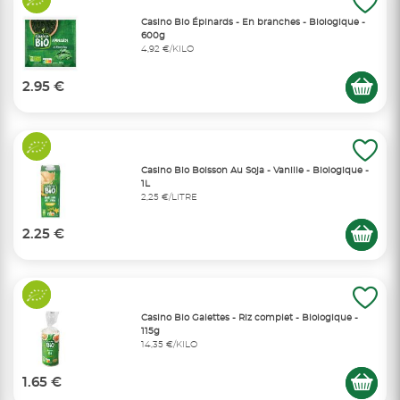
Casino Bio Épinards - En branches - Biologique -
600g
4,92 €/KILO
2.95 €
Casino Bio Boisson Au Soja - Vanille - Biologique -
1L
2,25 €/LITRE
2.25 €
Casino Bio Galettes - Riz complet - Biologique -
115g
14,35 €/KILO
1.65 €