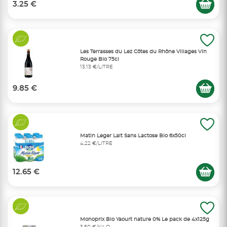
3.25 €
Les Terrasses du Lez Côtes du Rhône Villages Vin
Rouge Bio 75cl
13,13 €/LITRE
9.85 €
Matin Leger Lait Sans Lactose Bio 6x50cl
4,22 €/LITRE
12.65 €
Monoprix Bio Yaourt nature 0% Le pack de 4x125g