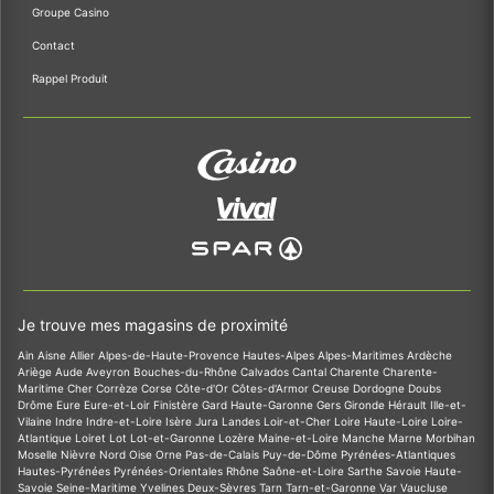
Groupe Casino
Contact
Rappel Produit
Je trouve mes magasins de proximité
Ain
Aisne
Allier
Alpes-de-Haute-Provence
Hautes-Alpes
Alpes-Maritimes
Ardèche
Ariège
Aude
Aveyron
Bouches-du-Rhône
Calvados
Cantal
Charente
Charente-
Maritime
Cher
Corrèze
Corse
Côte-d'Or
Côtes-d'Armor
Creuse
Dordogne
Doubs
Drôme
Eure
Eure-et-Loir
Finistère
Gard
Haute-Garonne
Gers
Gironde
Hérault
Ille-et-
Vilaine
Indre
Indre-et-Loire
Isère
Jura
Landes
Loir-et-Cher
Loire
Haute-Loire
Loire-
Atlantique
Loiret
Lot
Lot-et-Garonne
Lozère
Maine-et-Loire
Manche
Marne
Morbihan
Moselle
Nièvre
Nord
Oise
Orne
Pas-de-Calais
Puy-de-Dôme
Pyrénées-Atlantiques
Hautes-Pyrénées
Pyrénées-Orientales
Rhône
Saône-et-Loire
Sarthe
Savoie
Haute-
Savoie
Seine-Maritime
Yvelines
Deux-Sèvres
Tarn
Tarn-et-Garonne
Var
Vaucluse