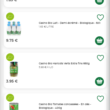
1.69 €
Casino Bio Lait - Demi-écrémé - Biologique - 6x1l
1,63 €/LITRE
9.75 €
Casino Bio Haricots Verts Extra fins 660g
5,98 €/KILO
3.95 €
Casino Bio Tomates concassées - En dés -
Biologique - 400g