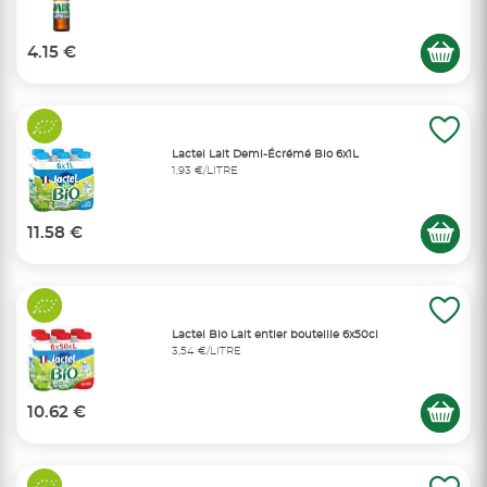
4.15 €
Lactel Lait Demi-Écrémé Bio 6x1L
1,93 €/LITRE
11.58 €
Lactel Bio Lait entier bouteille 6x50cl
3,54 €/LITRE
10.62 €