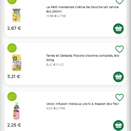
Le Petit Marseillais Crème de Douche lait vanille
Bio 250ml
10,68 €/LITRE
2.67 €
Terres et Céréales Flocons d'avoine complets, Bio
500g
6,42 €/KILO
3.21 €
Volvic Infusion Hibiscus Litchi & Passion Bio 75cl
3,00 €/LITRE
2.25 €