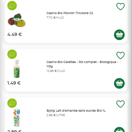
Casino Bio Poivron Tricolore C2
7,70 €/KILO
4.49 €
Casino Bio Galettes - Riz complet - Biologique -
115g
12,96 €/KILO
1.49 €
Bjorg Lait d'amande sans sucres Bio 1L
2,89 €/LITRE