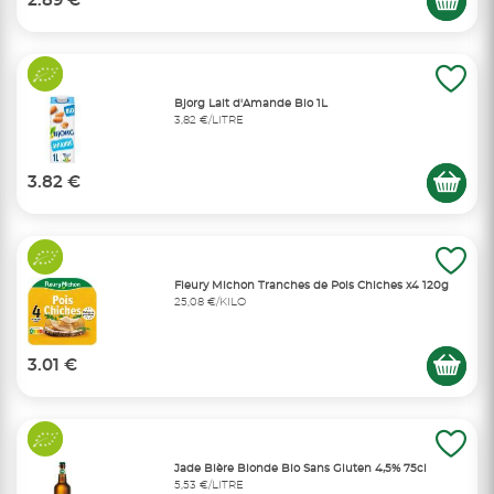
2.89 €
Bjorg Lait d'Amande Bio 1L
3,82 €/LITRE
3.82 €
Fleury Michon Tranches de Pois Chiches x4 120g
25,08 €/KILO
3.01 €
Jade Bière Blonde Bio Sans Gluten 4,5% 75cl
5,53 €/LITRE