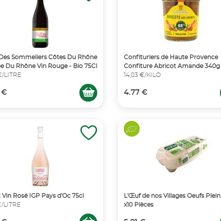
Des Sommeliers Côtes Du Rhône
Confituriers de Haute Provence
lée Du Rhône Vin Rouge - Bio 75Cl
Confiture Abricot Amande 340g
€/LITRE
14,03 €/KILO
 €
4.77 €
t Vin Rosé IGP Pays d'Oc 75cl
L'Œuf de nos Villages Oeufs Plein
 €/LITRE
x10 Pièces