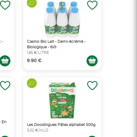
 -
Casino Bio Lait - Demi-écrémé -
Biologique - 6x1l
1,65 €/LITRE
9.90 €
- En
Les Doodingues Pâtes alphabet 500g
3,02 €/KILO