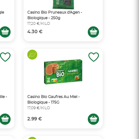
gle
Casino Bio Pruneaux d'Agen -
Biologique - 250g
17,20 €/KILO
4.30 €
le -
Casino Bio Gaufres Au Miel -
Biologique - 175G
17,09 €/KILO
2.99 €