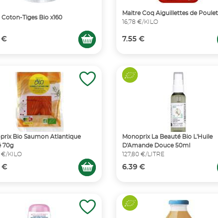
Maitre Coq Aiguillettes de Poule
 Coton-Tiges Bio x160
16,78 €/KILO
 €
7.55 €
rix Bio Saumon Atlantique
Monoprix La Beauté Bio L'Huile
 70g
D'Amande Douce 50ml
 €/KILO
127,80 €/LITRE
 €
6.39 €