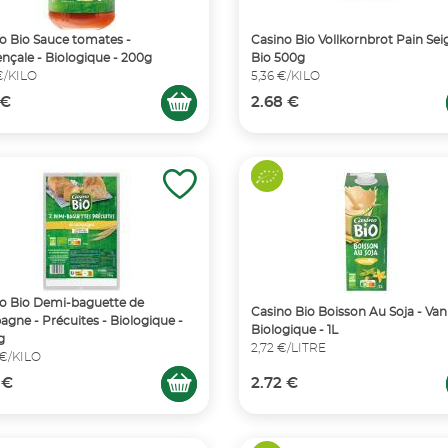
o Bio Sauce tomates -
Casino Bio Vollkornbrot Pain Sei
nçale - Biologique - 200g
Bio 500g
€/KILO
5,36 €/KILO
 €
2.68 €
o Bio Demi-baguette de
Casino Bio Boisson Au Soja - Vanil
gne - Précuites - Biologique -
Biologique - 1L
g
2,72 €/LITRE
 €/KILO
 €
2.72 €