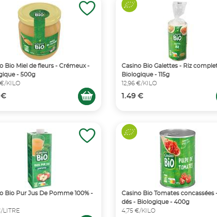
o Bio Miel de fleurs - Crémeux -
Casino Bio Galettes - Riz complet
gique - 500g
Biologique - 115g
 €/KILO
12,96 €/KILO
 €
1.49 €
o Bio Pur Jus De Pomme 100% -
Casino Bio Tomates concassées 
dés - Biologique - 400g
€/LITRE
4,75 €/KILO