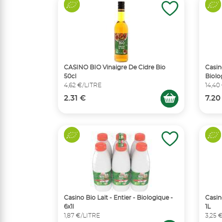
CASINO BIO Vinaigre De Cidre Bio
Casin
50cl
Biolo
4,62 €/LITRE
14,40
2.31 €
7.20
Casino Bio Lait - Entier - Biologique -
Casin
6x1l
1L
1,87 €/LITRE
3,25 