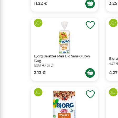
11.22 €
3.25
Bjorg Galettes Maïs Bio Sans Gluten
Bjorg
130g
4,27 
16,38 €/KILO
2.13 €
4.27