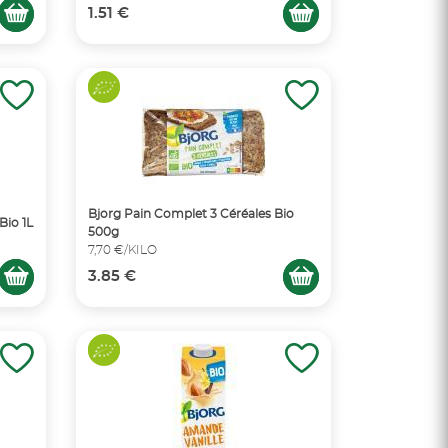
1.51 €
Bjorg Pain Complet 3 Céréales Bio
Bio 1L
500g
7,70 €/KILO
3.85 €