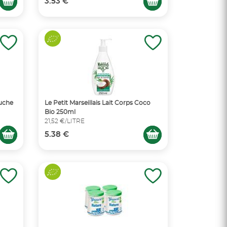
3.53 €
ouche
Le Petit Marseillais Lait Corps Coco
Bio 250ml
21,52 €/LITRE
5.38 €