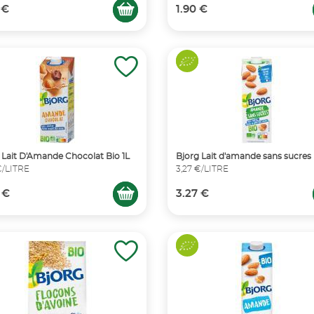
 €
1.90 €
 Lait D'Amande Chocolat Bio 1L
Bjorg Lait d'amande sans sucres 
€/LITRE
3,27 €/LITRE
 €
3.27 €