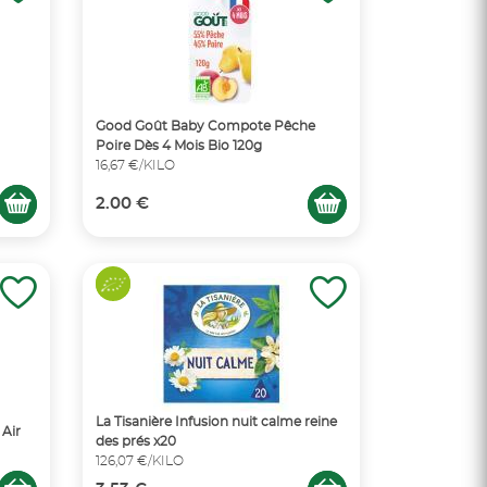
Good Goût Baby Compote Pêche
Poire Dès 4 Mois Bio 120g
16,67 €/KILO
2.00 €
La Tisanière Infusion nuit calme reine
 Air
des prés x20
126,07 €/KILO