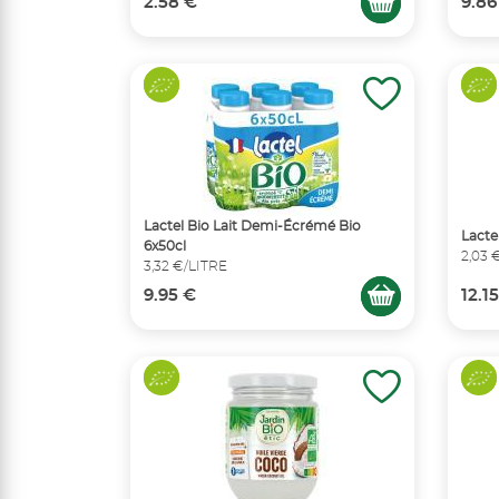
2.58 €
9.86
Lactel Bio Lait Demi-Écrémé Bio
Lacte
6x50cl
2,03 
3,32 €/LITRE
9.95 €
12.1