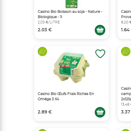
Casino Bio Boisson au soja - Nature -
Casin
Biologique - 1l
Prove
2,03 €/LITRE
8,20 
2.03 €
1.64
Casin
Casino Bio Œufs Frais Riches En
campa
Oméga 3 X4
2x125
13,48
2.89 €
3.37