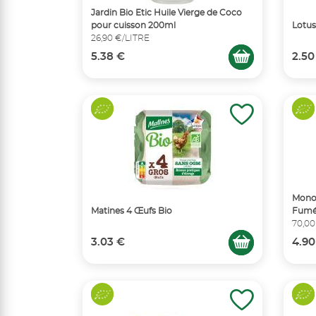
Jardin Bio Etic Huile Vierge de Coco
pour cuisson 200ml
Lotus
26,90 €/LITRE
5.38 €
2.50
Monop
Matines 4 Œufs Bio
Fumé
70,00
3.03 €
4.90