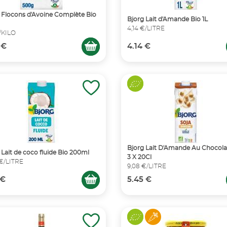
 Flocons d'Avoine Complète Bio
Bjorg Lait d'Amande Bio 1L
4,14 €/LITRE
€/KILO
 €
4.14 €
Bjorg Lait D'Amande Au Chocola
 Lait de coco fluide Bio 200ml
3 X 20Cl
 €/LITRE
9,08 €/LITRE
 €
5.45 €