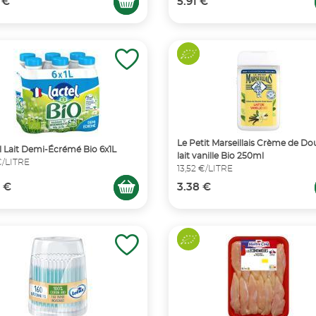
 €
5.91 €
Le Petit Marseillais Crème de D
l Lait Demi-Écrémé Bio 6x1L
lait vanille Bio 250ml
€/LITRE
13,52 €/LITRE
5 €
3.38 €