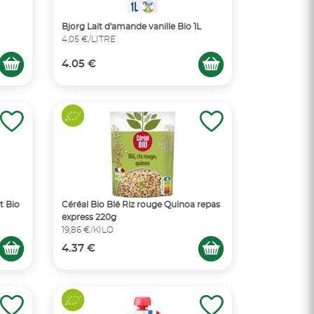
Bjorg Lait d'amande vanille Bio 1L
4,05 €/LITRE
4.05 €
t Bio
Céréal Bio Blé Riz rouge Quinoa repas
express 220g
19,86 €/KILO
4.37 €