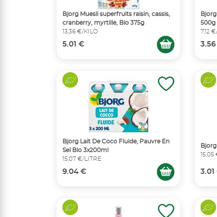
Bjorg Muesli superfruits raisin, cassis,
Bjorg
cranberry, myrtille, Bio 375g
500g
13,36 €/KILO
7,12 
5.01 €
3.56
Bjorg Lait De Coco Fluide, Pauvre En
Bjorg
Sel Bio 3x200ml
15,05
15,07 €/LITRE
9.04 €
3.01