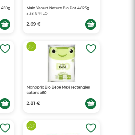
t 450g
Malo Yaourt Nature Bio Pot 4x125g
5,38 €/KILO
2.69 €
Monoprix Bio Bébé Maxi rectangles
cotons x60
2.81 €