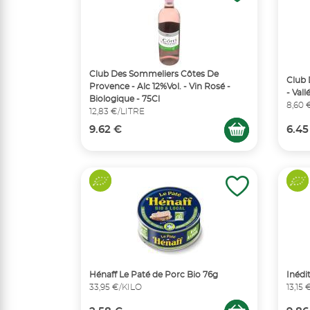
Club Des Sommeliers Côtes De
Club 
Provence - Alc 12%Vol. - Vin Rosé -
- Val
Biologique - 75Cl
8,60 
12,83 €/LITRE
9.62 €
6.45
Hénaff Le Paté de Porc Bio 76g
Inédi
33,95 €/KILO
13,15